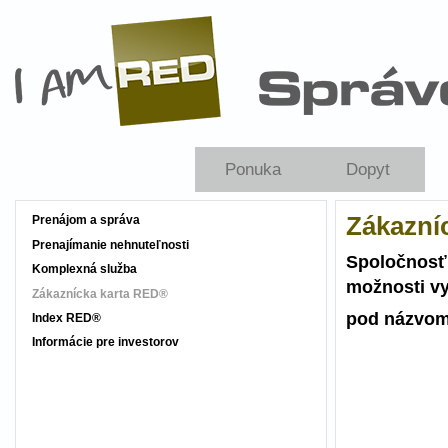
Skočiť na hlavný obsah
Ponuka
Dopyt
Zákazní
Prenájom a správa
Prenajímanie nehnuteľnosti
Spoločnosť 
Komplexná služba
možnosti vy
Zákaznícka karta RED®
pod názvom
Index RED®
Informácie pre investorov