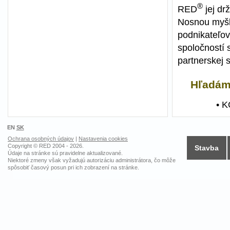
®
RED
jej drž
Nosnou myšli
podnikateľov
spoločností 
partnerskej 
Hľadáme
• 
EN
SK
Ochrana osobných údajov
|
Nastavenia cookies
Copyright © RED 2004 - 2026.
Stavba
Údaje na stránke sú pravidelne aktualizované.
Niektoré zmeny však vyžadujú autorizáciu administrátora, čo môže
spôsobiť časový posun pri ich zobrazení na stránke.