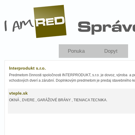
Skočiť na hlavný obsah
Ponuka
Dopyt
Interprodukt s.r.o.
Predmetom činnosti spoločnosti INTERPRODUKT, s.r.o. je dovoz, výroba a pre
vchodových dverí a zárubní. Doplnkovým predmetom je predaj stavebného kov
dvere a ponuka laminátových podláh.
vteple.sk
OKNÁ , DVERE , GARÁŽOVÉ BRÁNY , TIENIACA TECNIKA.