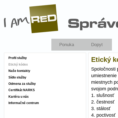
Skočiť na hlavný obsah
Ponuka
Dopyt
Etický 
Profil služby
Etický kódex
Spoločnosti 
Naše kontakty
umiestnenie 
Sídlo služby
miestnych po
Odmena za služby
svojom podn
Certifikát NARKS
1. slušnosť
Kariéra u nás
2. čestnosť
Informačné centrum
3. stálosť
4. poctivosť