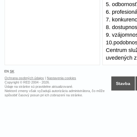
5. odbornosť
6. profesion
7. konkuren
8. dostupnos
9. vzájomno
10.podobnos
Centrum slu
uvedených z
EN
SK
Ochrana osobných údajov
|
Nastavenia cookies
Copyright © RED 2004 - 2026.
Stavba
Údaje na stránke sú pravidelne aktualizované.
Niektoré zmeny však vyžadujú autorizáciu administrátora, čo môže
spôsobiť časový posun pri ich zobrazení na stránke.